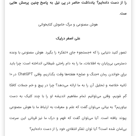
را از دست داده‌ایم؟ یادداشت حاضر در پی نیل به پاسخ چنین پرسش هایی
ست.
هوش مصنوعی و مرگ خاموشِ کتابخوانی
علی اصغر درلیک
تصور کنید دنیایی را که «جستجو» جای «تفکر» را بگیرد.
هوش مصنوعی
با وعده
دسترسی بی‌پایان به اطلاعات، ما را به دام راحتی شیطانی انداخته است: چرا باید
برای خواندن رمان «جنگ و صلح» هفته‌ها وقت بگذاریم، وقتی
ChatGPT
در
۱۰
ثانیه خلاصه و تحلیل آن را به ما ارائه می‌دهد؟ چرا در پیچ و خم جملات کافکا
گم شویم، وقتی می‌توانیم تمام مفاهیم اندیشه او را با چند کلیک به دست
بیاوریم؟ به بیانی می‌توان گفت که علم و معرفت به ارتباط ما با هوش مصنوعی
پیوند یافته است. آیا می‌توان گفت که فهم و درک ما نیز قربانی این سرعت
بی‌امان شده است؟ آیا توان تفکر انتقادی خود را از دست داده‌ایم؟