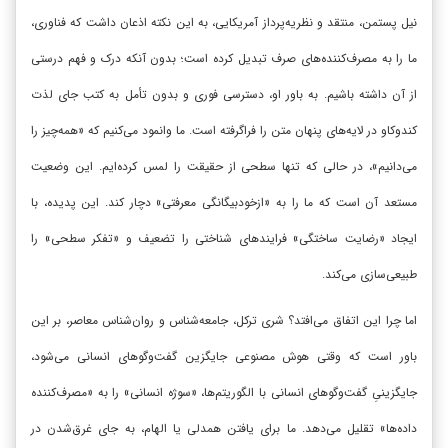
نیل پستمن
، منتقد و نظریه‌پرداز آمریکایی، به این نکته اذعان داشت که فناوری،
ما را به مصرف‌کننده‌های صرف تبدیل کرده است؛ بدون آنکه درک و فهم درستی
از آن داشته باشیم. به باور او، دسترسی فوری و بدون تأمل به کتب جای لذت
کندوکاو در لایه‌های پنهان متن را فراگرفته است. ما وانمود می‌کنیم که «همه‌چیز را
می‌دانیم»، در حالی که تنها سطحی از حقیقت را لمس کرده‌ایم. این وضعیت
مستعد آن است که ما را به «ازخودبیگانگی معرفتی» دچار کند. این پدیده، با
ایجاد «رضایت ساختگی» فرایندهای شناختی را تضعیف و «تفکر سطحی» را
طبیعی‌سازی می‌کند.
اما چرا این اتفاق می‌افتد؟ شری ترکل، جامعه‌شناس و روان‌شناس معاصر، بر این
باور است که وقتی هوش مصنوعی جایگزین گفت‌وگوهای انسانی می‌شود،
جایگزینیِ گفت‌وگوهای انسانی با الگوریتم
ها، «سوژه انسانی» را به «مصرف‌کننده
داده‌ها» تقلیل می‌دهد. ما برای یافتن همدلی یا الهام، به جای غرق‌شدن در