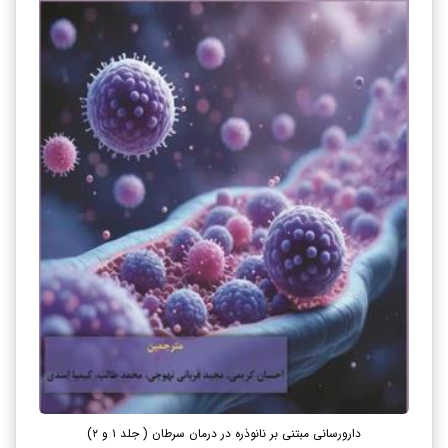
دارورسانی مبتنی بر نانوذره در درمان سرطان ( جلد ۱ و ۲)